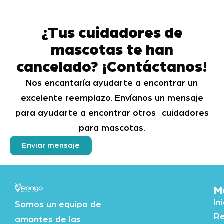
¿Tus cuidadores de
mascotas te han
cancelado? ¡Contáctanos!
Nos encantaría ayudarte a encontrar un
excelente reemplazo. Envíanos un mensaje
para ayudarte a encontrar otros cuidadores
para mascotas.
Enviar mensaje
M
In
Somos un equipo de
Re
amantes de las