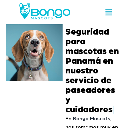
Seguridad
para
mascotas en
Panamá en
nuestro
servicio de
paseadores
y
cuidadores
|
En
Bongo Mascots
,
nos tomamos muy en