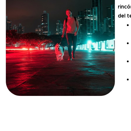
rincó
del t