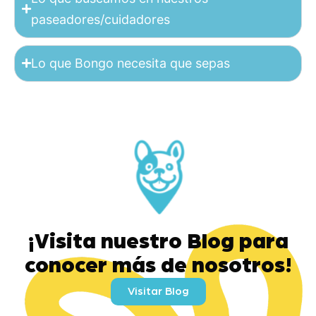
paseadores/cuidadores
Lo que Bongo necesita que sepas
¡Visita nuestro Blog para
conocer más de nosotros!
Visitar Blog